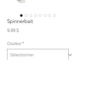
Spinnerbait
Prix
9,99 $
Couleur
*
Quantité
*
Ajouter au panier
Spinnerbait façon les Leurres du