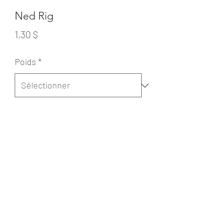
Ned Rig
Prix
1,30 $
Poids
*
Quantité
*
Ajouter au panier
La tête Ned Rig est parfaite pour la
pêche en finesse. Montée sur un Ned
Shot, cette tête vous rapportera du gros